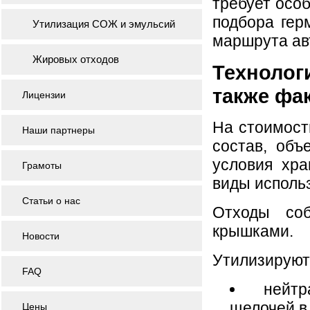
требует осо
подбора гер
Утилизация СОЖ и эмульсий
маршрута ав
Жировых отходов
Технолог
также фа
Лицензии
На стоимост
Наши партнеры
состав, объ
условия хра
Грамоты
виды использ
Статьи о нас
Отходы со
крышками.
Новости
Утилизируют
FAQ
нейт
щелочей в
Цены