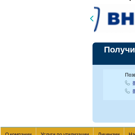
Получи
Поз
8
8
О компании
Услуги по утилизации
Лицензии
На