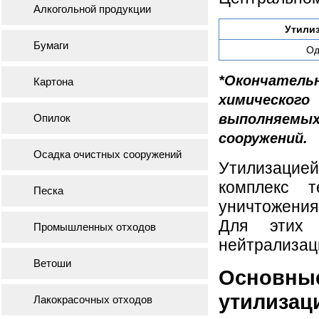
Алкогольной продукции
Утили
Бумаги
Од
*Окончатель
Картона
химическог
выполняем
Опилок
сооружений.
Осадка очистных сооружений
Утилизаци
комплекс т
Песка
уничтожения
Для этих 
Промышленных отходов
нейтрализац
Ветоши
Основные
утилизац
Лакокрасочных отходов